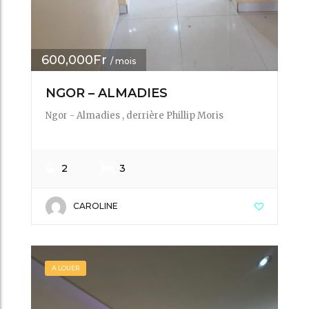
600,000Fr
/ mois
NGOR – ALMADIES
Ngor - Almadies , derrière Phillip Moris
2
3
CAROLINE
A LOUER