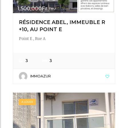
1,500,000Fr
/ m²
RÉSIDENCE ABEL, IMMEUBLE R
+10, AU POINT E
Point E , Rue A
3
3
IMMOAZUR
A LOUER