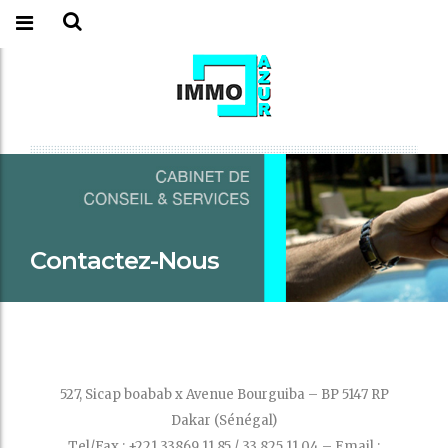
Contactez-Nous
527, Sicap boabab x Avenue Bourguiba – BP 5147 RP
Dakar (Sénégal)
Tel/Fax : +221 33869 11 85 / 33 825 11 04 – Email :