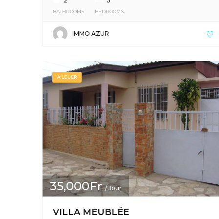
2
3
BATHROOMS
BEDROOMS
IMMO AZUR
A LOUER
35,000Fr
/ Jour
VILLA MEUBLÉE