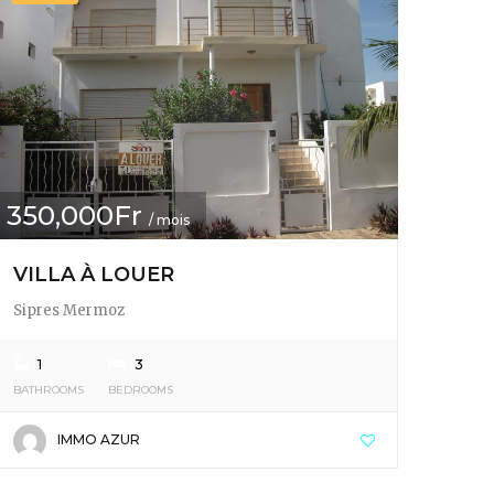
350,000Fr
/ mois
VILLA À LOUER
Sipres Mermoz
1
3
BATHROOMS
BEDROOMS
IMMO AZUR